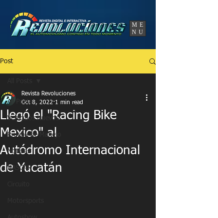
UA-86120834-3
ME
NU
Post
All Posts
Revista Revoluciones
All Posts
Oct 8, 2022
1 min read
Llegó el "Racing Bike
Vehículos Nuevos
Mexico" al
Prueba de Manejo
Autódromo Internacional
Noticias
de Yucatán
NASCAR
Circuito
Motorsports
Autoshow