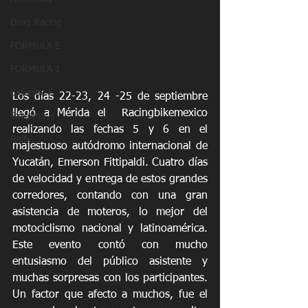
Drag Racing
FORMULA E
FORMULA 1
Extreme E
Los días 22-23, 24 -25 de septiembre 
llegó a Mérida el  Racingbikemexico 
Extreme H
realizando las fechas 5 y 6 en el 
Rally
majestuoso autódromo internacional de 
Yucatán, Emerson Fittipaldi. Cuatro días 
de velocidad y entrega de estos grandes 
corredores, contando con una gran 
asistencia de moteros, lo mejor del 
motociclismo nacional y latinoamérica. 
Este evento contó con mucho 
entusiasmo del público asistente y 
muchas sorpresas con los participantes. 
Un factor que afecto a muchos, fue el 