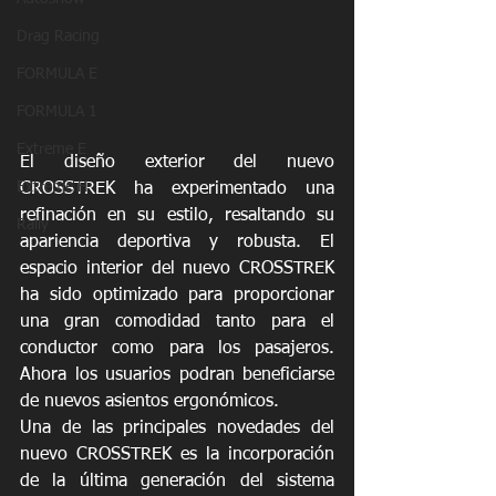
Drag Racing
FORMULA E
FORMULA 1
Extreme E
El diseño exterior del nuevo 
Extreme H
CROSSTREK ha experimentado una 
refinación en su estilo, resaltando su 
Rally
apariencia deportiva y robusta. El 
espacio interior del nuevo CROSSTREK 
ha sido optimizado para proporcionar 
una gran comodidad tanto para el 
conductor como para los pasajeros. 
Ahora los usuarios podran beneficiarse 
de nuevos asientos ergonómicos.
Una de las principales novedades del 
nuevo CROSSTREK es la incorporación 
de la última generación del sistema 