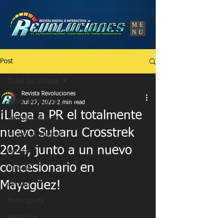
UA-86120834-3
ME
NU
Post
Todas las noticias
Revista Revoluciones
Todas las noticias
Jul 27, 2023
2 min read
¡Llega a PR el totalmente
Vehículos Nuevos
nuevo Subaru Crosstrek
Prueba de Manejo
2024, junto a un nuevo
Noticias
concesionario en
NASCAR
Mayagüez!
Circuito
Motorsports
Autoshow