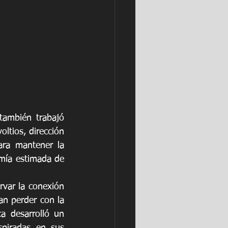
también trabajó 
tios, dirección 
ara mantener la 
mía estimada de 
var la conexión 
n perder con la 
a desarrolló un 