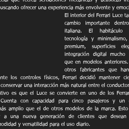
cial que recrea sensaciones mecánicas y acústicas ins
buscando ofrecer una experiencia más envolvente y emoci
El interior del Ferrari Luce 
cambio importante dentr
italiana. El habitáculo 
tecnología y minimalismo, 
premium, superficies el
integración digital mucho 
que en modelos anteriores. 
otros fabricantes que ha
nte los controles físicos, Ferrari decidió mantener ci
conservar una interacción más natural entre el conductor 
cativo es que el Luce se convierte en uno de los Ferrar
 Cuenta con capacidad para cinco pasajeros y un es
ás amplio que el de otros modelos de la marca. Esto
er a una nueva generación de clientes que desean c
didad y versatilidad para el uso diario.