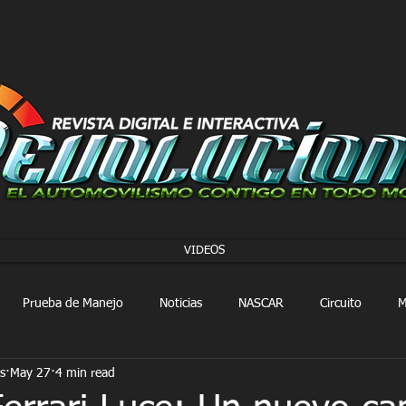
VIDEOS
Prueba de Manejo
Noticias
NASCAR
Circuito
M
s
May 27
4 min read
FORMULA 1
Extreme E
Extreme H
Rally