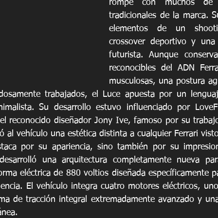
rompe con muchos de l
tradicionales de la marca. S
elementos de un shooti
crossover deportivo y una 
futurista. Aunque conserva
reconocibles del ADN Ferra
musculosas, una postura agre
dosamente trabajados, el Luce apuesta por un lenguaj
alista. Su desarrollo estuvo influenciado por LoveFr
r el reconocido diseñador Jony Ive, famoso por su trabajo
ó al vehículo una estética distinta a cualquier Ferrari vis
taca por su apariencia, sino también por su impresion
i desarrolló una arquitectura completamente nueva par
orma eléctrica de 880 voltios diseñada específicamente p
iencia. El vehículo integra cuatro motores eléctricos, un
ma de tracción integral extremadamente avanzado y una 
ánea.