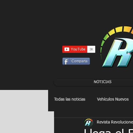
UA-86120834-3
Comparta
NOTICIAS
Todas las noticias
Vehículos Nuevos
Revista Revolucione
Drag Racing
FORMULA E