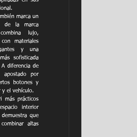
piradas en sus 
onal.
también marca un 
o de la marca 
combina lujo, 
con materiales 
egantes y una 
más sofisticada 
A diferencia de 
n apostado por 
ertos botones y 
y el vehículo.
i más prácticos 
pacio interior 
 demuestra que 
ombinar altas 