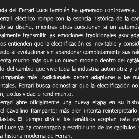
ada del Ferrari Luce también ha generado controversia. 
rrari eléctrico rompe con la esencia histórica de la co
ado su diseño, mientras otros cuestionan si un automóv
lmente transmitir las emociones tradicionales asociada
os entienden que la electrificación es inevitable y consid
recto al evolucionar sin abandonar completamente sus raí
resenta mucho más que un nuevo modelo dentro del catál
olo del cambio que vive toda la industria automotriz y u
compañías más tradicionales deben adaptarse a las nue
ntales. Ferrari busca demostrar que la electrificación no
ón, exclusividad o rendimiento.
rrari abre oficialmente una nueva etapa en su histor
del Cavallino Rampante; más bien intenta reinterpretarlo
astas. El tiempo dirá si los fanáticos aceptan esta evo
ari Luce ya ha comenzado a escribir uno de los capítulos
la historia moderna de Ferrari.