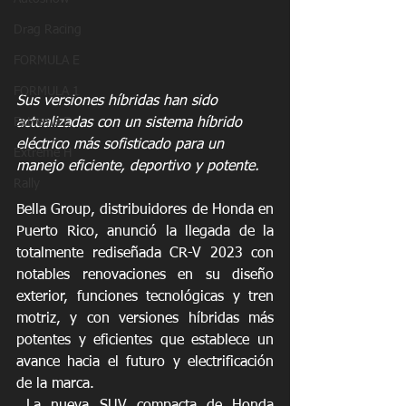
Drag Racing
FORMULA E
FORMULA 1
Sus versiones híbridas han sido 
actualizadas con un sistema híbrido 
Extreme E
eléctrico más sofisticado para un 
Extreme H
manejo eficiente, deportivo y potente.
Rally
Bella Group, distribuidores de Honda en 
Puerto Rico, anunció la llegada de la 
totalmente rediseñada CR-V 2023 con 
notables renovaciones en su diseño 
exterior, funciones tecnológicas y tren 
motriz, y con versiones híbridas más 
potentes y eficientes que establece un 
avance hacia el futuro y electrificación 
de la marca. 
 La nueva SUV compacta de Honda 