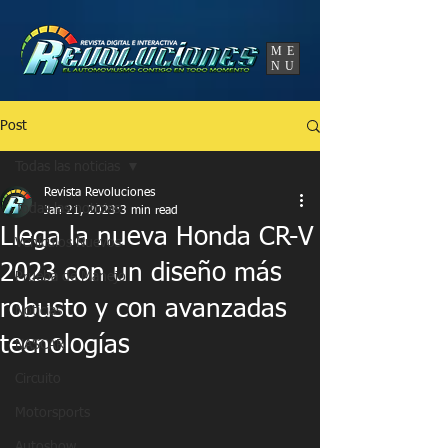
UA-86120834-3
ME
NU
Post
Todas las noticias
Revista Revoluciones
Todas las noticias
Jan 21, 2023
3 min read
Llega la nueva Honda CR-V
Vehículos Nuevos
2023 con un diseño más
Prueba de Manejo
robusto y con avanzadas
Noticias
tecnologías
NASCAR
Circuito
Motorsports
Autoshow