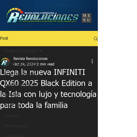
UA-86120834-3
ME
NU
Post
Todas las noticias
Revista Revoluciones
Todas las noticias
Oct 24, 2024
2 min read
Llega la nueva INFINITI
Vehículos Nuevos
QX60 2025 Black Edition a
Prueba de Manejo
la Isla con lujo y tecnología
Noticias
para toda la familia
NASCAR
Circuito
Motorsports
Autoshow