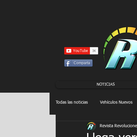
UA-86120834-3
Comparta
NOTICIAS
Todas las noticias
Vehículos Nuevos
Revista Revolucione
Drag Racing
FORMULA E