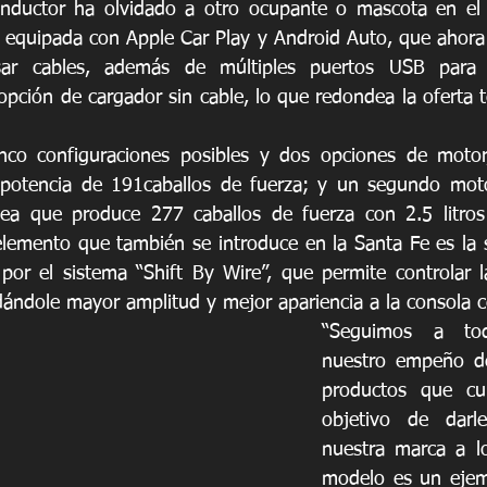
nductor ha olvidado a otro ocupante o mascota en el as
equipada con Apple Car Play y Android Auto, que ahora 
ar cables, además de múltiples puertos USB para c
 opción de cargador sin cable, lo que redondea la oferta t
nco configuraciones posibles y dos opciones de motor, 
n potencia de 191caballos de fuerza; y un segundo moto
ea que produce 277 caballos de fuerza con 2.5 litros 
elemento que también se introduce en la Santa Fe es la su
or el sistema “Shift By Wire”, que permite controlar la
ándole mayor amplitud y mejor apariencia a la consola ce
“Seguimos a to
nuestro empeño de 
productos que cu
objetivo de darl
nuestra marca a los
modelo es un ejem