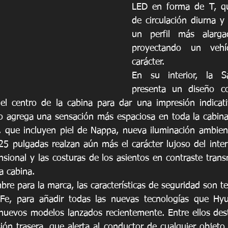
LED en forma de T, que
de circulación diurna y 
un perfil más alargad
proyectando un vehí
carácter. 
En su interior, la S
presenta un diseño co
 el centro de la cabina para dar una impresión indicat
 agrega una sensación más espaciosa en toda la cabina.
, que incluyen piel de Nappa, nueva iluminación ambien
.25 pulgadas realzan aún más el carácter lujoso del inter
nsional y las costuras de los asientos en contraste trans
a cabina. 
e para la marca, las características de seguridad son te
Fe, para añadir todas las nuevas tecnologías que Hyu
nuevos modelos lanzados recientemente. Entre ellos dest
ión trasera, que alerta al conductor de cualquier objeto