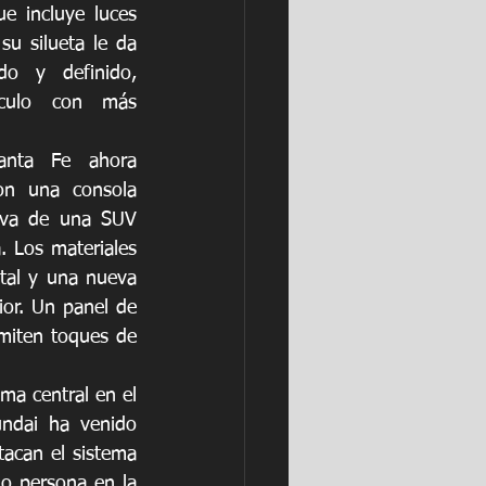
 incluye luces 
su silueta le da 
o y definido, 
culo con más 
anta Fe ahora 
n una consola 
iva de una SUV 
 Los materiales 
tal y una nueva 
ior. Un panel de 
miten toques de 
ma central en el 
ndai ha venido 
acan el sistema 
 o persona en la 