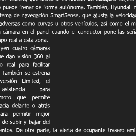
ue puede frenar de forma autónoma. También, Hyundai in
ema de navegación SmartSense, que ajusta la velocidad 
 adversas como curvas u otros vehículos, así como el m
 cámara en el panel cuando el conductor pone las señal
po real a esta zona.
uyen cuatro cámaras 
ue dan visión 360 al 
real para facilitar 
 También se estrena 
rsión Limited, el 
istencia para 
emoto que permite 
cia delante o atrás 
ra permitir mejor 
de subir y bajar del 
ntos. De otra parte, la alerta de ocupante trasero emi