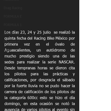
Drag Racing
FORMULA E
FORMULA 1
Los días 23, 24 y 25 julio  se realizó la 
Extreme E
quinta fecha del Racing Bike México por 
Extreme H
primera vez en el óvalo de 
Aguascalientes, un autódromo de 
Rally
mucho prestigio siendo una de las 
sedes para realizar la serie NASCAR. 
Desde tempranas horas se dieron cita 
los pilotos para las prácticas y 
calificaciones, por desgracia el sábado 
por la fuerte lluvia no se pudo hacer la 
carrera de calificación de los pilotos de 
la categoría 600cc esto se hizo el día 
domingo, en esta ocasión se notó la 
ausencia de varios pilotos al evento sin 