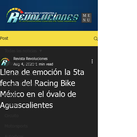
UA-86120834-3
ME
NU
Post
Todas las noticias
Revista Revoluciones
Todas las noticias
Aug 4, 2021
1 min read
Llena de emoción la 5ta
Vehículos Nuevos
fecha del Racing Bike
Prueba de Manejo
México en el óvalo de
Noticias
Aguascalientes
NASCAR
Circuito
Motorsports
Autoshow