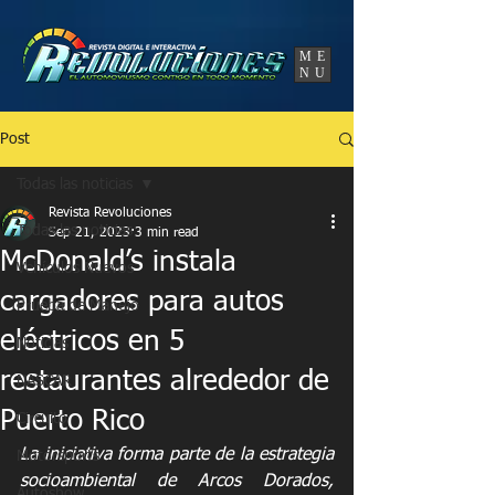
UA-86120834-3
ME
NU
Post
Todas las noticias
Revista Revoluciones
Todas las noticias
Sep 21, 2023
3 min read
McDonald’s instala
Vehículos Nuevos
cargadores para autos
Prueba de Manejo
eléctricos en 5
Noticias
restaurantes alrededor de
NASCAR
Puerto Rico
Circuito
La iniciativa forma parte de la estrategia 
Motorsports
socioambiental de Arcos Dorados, 
Autoshow