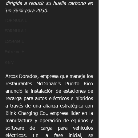
dirigida a reducir su huella carbono en 
Drag Racing
un 36% para 2030.
FORMULA E
FORMULA 1
Extreme E
Extreme H
Rally
Arcos Dorados, empresa que maneja los 
restaurantes McDonald's Puerto Rico 
anunció la instalación de estaciones de 
recarga para autos eléctricos e híbridos 
a través de una alianza estratégica con 
Blink Charging Co., empresa líder en la 
manufactura y operación de equipos y 
software de carga para vehículos 
eléctricos. En la fase inicial, se 