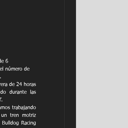
e 6 
 el número de 
.
rera de 24 horas 
do durante las 
T.
amos trabajando 
n tren motriz 
Bulldog Racing 