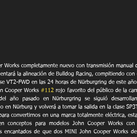
r Works completamente nuevo con transmisión manual d
ntará la alineación de Bulldog Racing, compitiendo con
lase VT2-FWD en las 24 horas de Nürburgring de este año
hn Cooper Works 
#112
 rojo favorito del público de la car
del año pasado en Nürburgring se siguió desarrollan
o en Nürburg y volverá a tomar la salida en la clase SP3
ara convertirnos en una marca totalmente eléctrica, est
en conceptos para modelos John Cooper Works con u
mos encantados de que dos MINI John Cooper Works de 