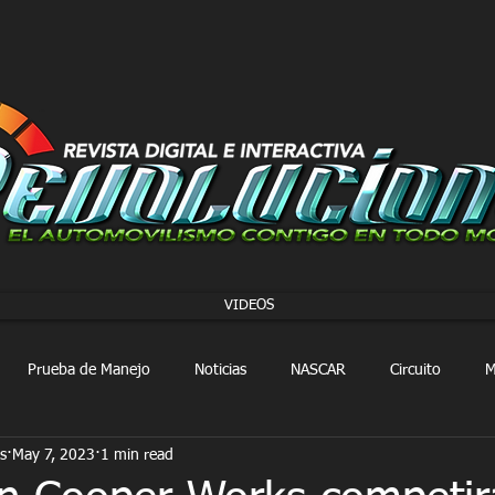
VIDEOS
Prueba de Manejo
Noticias
NASCAR
Circuito
M
s
May 7, 2023
1 min read
FORMULA 1
Extreme E
Extreme H
Rally