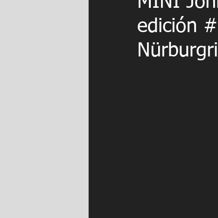
MINI Joh
edición #
Nürburgr