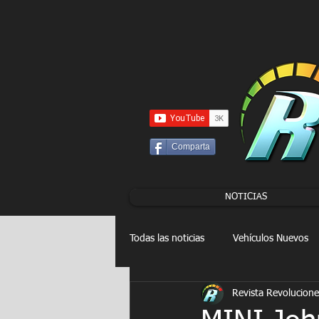
UA-86120834-3
Comparta
NOTICIAS
Todas las noticias
Vehículos Nuevos
Revista Revolucione
Drag Racing
FORMULA E