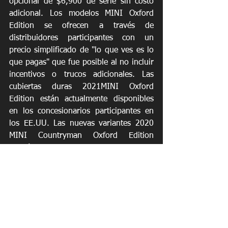
opcional de $6,900 de serie sin costo 
adicional. Los modelos MINI Oxford 
Edition se ofrecen a través de 
distribuidores participantes con un 
precio simplificado de "lo que ves es lo 
que pagas" que fue posible al no incluir 
incentivos o trucos adicionales. Las 
cubiertas duras 2021MINI Oxford 
Edition están actualmente disponibles 
en los concesionarios participantes en 
los EE.UU. Las nuevas variantes 2020 
MINI Countryman Oxford Edition 
estarán disponibles en los 
concesionarios participantes en 
cantidades limitadas a partir de julio. 
Los Hardtops MINI Oxford Edition se 
lanzaron por primera vez para el año 
2018 y se centraron en ofrecer a los 
estudiantes universitarios activos y 