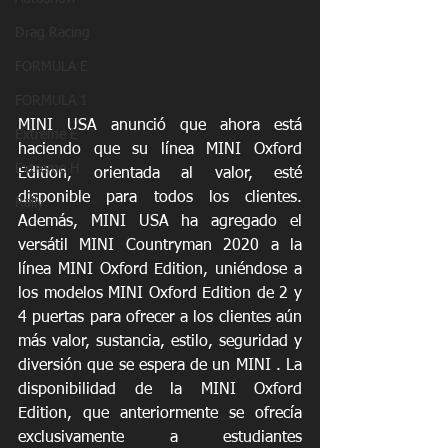
Drag Racing
FORMULA E
FORMULA 1
MINI USA anunció que ahora está 
Extreme E
haciendo que su línea MINI Oxford 
Extreme H
Edition, orientada al valor, esté 
disponible para todos los clientes. 
Rally
Además, MINI USA ha agregado el 
versátil MINI Countryman 2020 a la 
línea MINI Oxford Edition, uniéndose a 
los modelos MINI Oxford Edition de 2 y 
4 puertas para ofrecer a los clientes aún 
más valor, sustancia, estilo, seguridad y 
diversión que se espera de un MINI . La 
disponibilidad de la MINI Oxford 
Edition, que anteriormente se ofrecía 
exclusivamente a estudiantes 