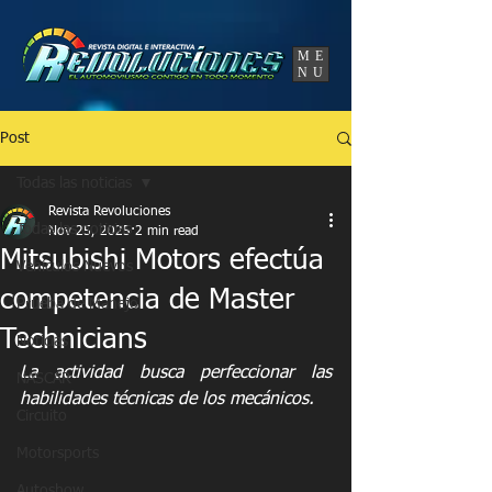
UA-86120834-3
ME
NU
Post
Todas las noticias
Revista Revoluciones
Todas las noticias
Nov 25, 2025
2 min read
Mitsubishi Motors efectúa
Vehículos Nuevos
competencia de Master
Prueba de Manejo
Technicians
Noticias
La actividad busca perfeccionar las 
NASCAR
habilidades técnicas de los mecánicos.
Circuito
Motorsports
Autoshow