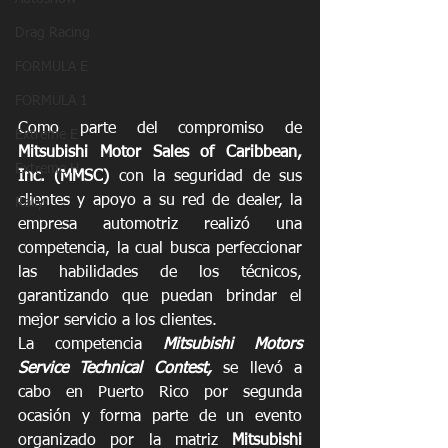
Drag Racing
FORMULA E
FORMULA 1
Como parte del compromiso de 
Extreme E
Mitsubishi Motor Sales of Caribbean, 
Extreme H
Inc. (MMSC)
 con la seguridad de sus 
clientes y apoyo a su red de dealer, la 
Rally
empresa automotriz realizó una 
competencia, la cual busca perfeccionar 
las habilidades de los técnicos, 
garantizando que puedan brindar el 
mejor servicio a los clientes.
La competencia 
Mitsubishi Motors 
Service Technical Contest, 
se
llevó a 
cabo en Puerto Rico por segunda 
ocasión y forma parte de un evento 
organizado por la matriz 
Mitsubishi 