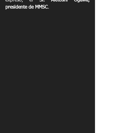
expresó, el 
Sr. Akitoshi Ogawa, 
presidente de MMSC
.