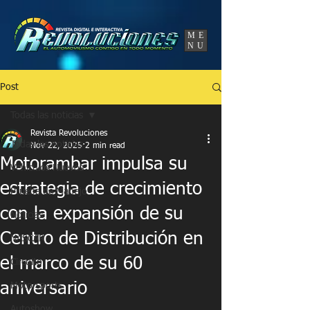
UA-86120834-3
ME
NU
Post
Todas las noticias
Revista Revoluciones
Todas las noticias
Nov 22, 2025
2 min read
Motorambar impulsa su
Vehículos Nuevos
estrategia de crecimiento
Prueba de Manejo
con la expansión de su
Noticias
Centro de Distribución en
NASCAR
el marco de su 60
Circuito
aniversario
Motorsports
Autoshow