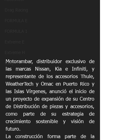
Drag Racing
FORMULA E
FORMULA 1
Extreme E
Extreme H
Motorambar, distribuidor exclusivo de 
Rally
las marcas Nissan, Kia e Infiniti, y 
representante de los accesorios Thule, 
WeatherTech y Omac en Puerto Rico y 
las Islas Vírgenes, anunció el inicio de 
un proyecto de expansión de su Centro 
de Distribución de piezas y accesorios, 
como parte de su estrategia de 
crecimiento sostenible y visión de 
futuro.
La construcción forma parte de la 