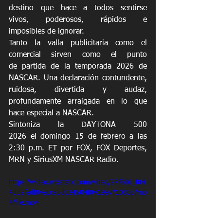
destino que hace a todos sentirse 
vivos, poderosos, rápidos e 
imposibles de ignorar. 
Tanto la valla publicitaria como el 
comercial sirven como el punto 
de partida de la temporada 2026 de 
NASCAR. Una declaración contundente, 
ruidosa, divertida y audaz, 
profundamente arraigada en lo que 
hace especial a NASCAR. 
Sintoniza la DAYTONA 500 
2026 el domingo 15 de febrero a las 
2:30 p.m. ET por FOX, FOX Deportes, 
MRN y SiriusXM NASCAR Radio. 
https://video.wixstatic.com/video/27f6d6_f84
4802fedf84acc90d024504f041997/1080p/mp
4/file.mp4