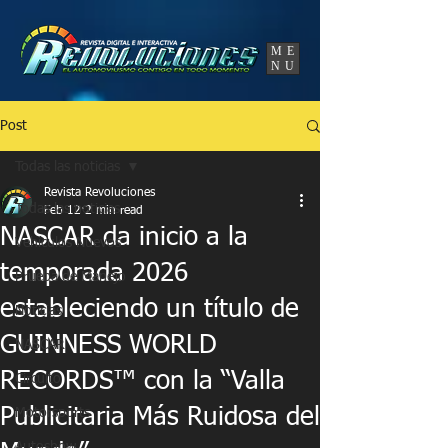
UA-86120834-3
ME
NU
Post
Todas las noticias
Revista Revoluciones
Todas las noticias
Feb 12
2 min read
NASCAR da inicio a la
Vehículos Nuevos
temporada 2026
Prueba de Manejo
estableciendo un título de
Noticias
GUINNESS WORLD
NASCAR
RECORDS™ con la “Valla
Circuito
Publicitaria Más Ruidosa del
Motorsports
Autoshow