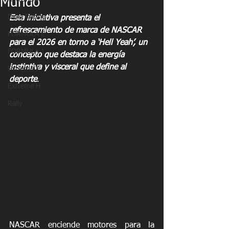
Mundo”
Drag Racing
Esta iniciativa presenta el 
refrescamiento de marca de NASCAR 
FORMULA E
para el 2026 en torno a ‘Hell Yeah’, un 
FORMULA 1
concepto que destaca la energía 
instintiva y visceral que define al 
Extreme E
deporte
.
Extreme H
Rally
NASCAR enciende motores para la 