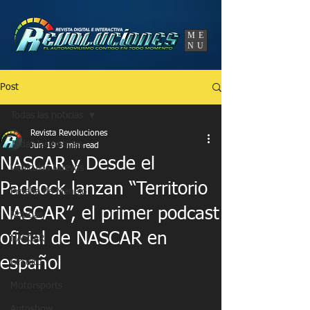
UA-86120834-3
ME
NU
Post
Todas las noticias
Revista Revoluciones
Todas las noticias
Jun 19
3 min read
NASCAR y Desde el
Vehículos Nuevos
Paddock lanzan “Territorio
Prueba de Manejo
NASCAR”, el primer podcast
Noticias
oficial de NASCAR en
NASCAR
español
Circuito
Motorsports
Autoshow