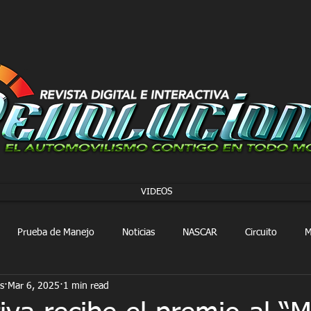
VIDEOS
Prueba de Manejo
Noticias
NASCAR
Circuito
M
s
Mar 6, 2025
1 min read
FORMULA 1
Extreme E
Extreme H
Rally