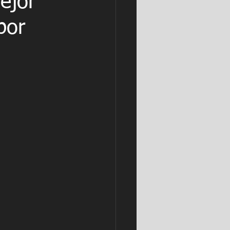
ejor
por