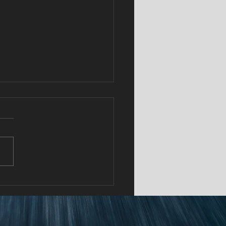
 Cars Puerto Rico invita
cubrir el verano a través
“Volvo Summer Road Trip”