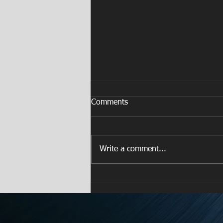
Comments
Write a comment...
FORD lanza en Puerto Rico su
programa de vehículos
certificados FORD BLUE
ADVANTAGE®