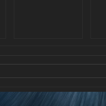
DESCUBRE TU ENERGÍA CON
Volvo
LEXUS
a des
del 