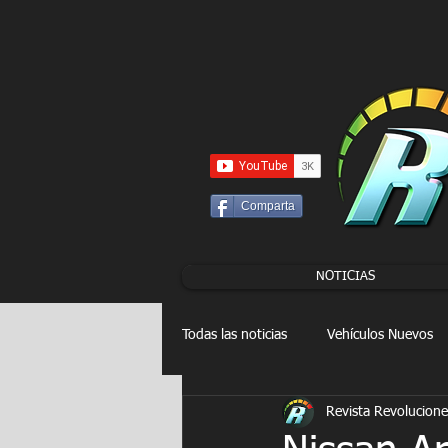
UA-86120834-3
Comparta
NOTICIAS
Todas las noticias
Vehículos Nuevos
Revista Revolucione
Drag Racing
FORMULA E