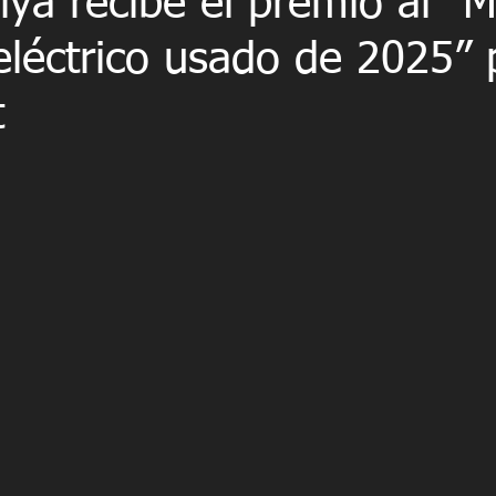
iya recibe el premio al “M
eléctrico usado de 2025” 
t