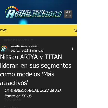
UA-86120834-3
ME
NU
Post
Todas las noticias
Revista Revoluciones
Todas las noticias
Sep 11, 2023
2 min read
Nissan ARIYA y TITAN
Vehículos Nuevos
lideran en sus segmentos
Prueba de Manejo
como modelos 'Más
Noticias
atractivos'
NASCAR
En el estudio APEAL 2023 de J.D. 
Circuito
Power en EE.UU.
Motorsports
Autoshow