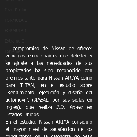
Drag Racing
FORMULA E
FORMULA 1
Extreme E
El compromiso de Nissan de ofrecer 
Extreme H
vehículos emocionantes que deleiten y 
Rally
se ajuste a las necesidades de sus 
propietarios ha sido reconocido con 
premios tanto para Nissan ARIYA como 
para TITAN, en el estudio sobre 
“Rendimiento, ejecución y diseño del 
automóvil”, (
APEAL
, por sus siglas en 
inglés), que realiza 
J.D. Power
 en 
Estados Unidos.
En el estudio, Nissan ARIYA consiguió 
el mayor nivel de satisfacción de los 
conductores en la categoría de SUV 