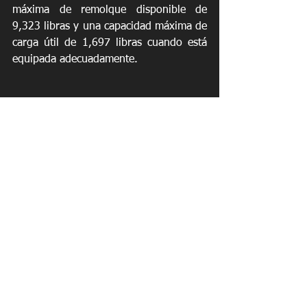
máxima de remolque disponible de 
9,323 libras y una capacidad máxima de 
carga útil de 1,697 libras cuando está 
equipada adecuadamente.
See All
Recent Posts