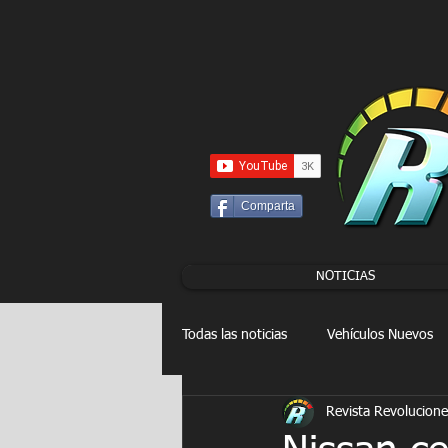
UA-86120834-3
Comparta
NOTICIAS
Todas las noticias
Vehículos Nuevos
Revista Revolucione
Drag Racing
FORMULA E