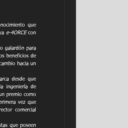
onocimiento que 
ya 
e-4ORCE
 con 
o galardón para 
s beneficios de 
cambio hacia un 
“Este logro para Nissan, también, representa el vigésimo premio de la marca desde que 
 ingeniería de 
 un premio como 
este. En el año 2011 el Nissan LEAF recibió este mismo premio, siendo la primera vez que 
ector comercial 
stas que poseen 