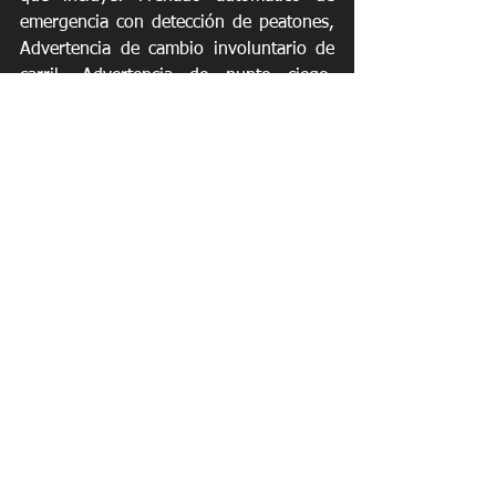
emergencia con detección de peatones, 
Advertencia de cambio involuntario de 
carril, Advertencia de punto ciego, 
Alerta de tráfico cruzado trasero, 
Asistencia de luces altas y Frenado 
automático trasero exclusivo en su 
clase.
Nissan Kicks 2023 se ofrece en tres 
modelos de tracción delantera bien 
equipados: S, SV y SR y está disponible 
en la red de concesionarios autorizados 
Nissan alrededor de la isla. 