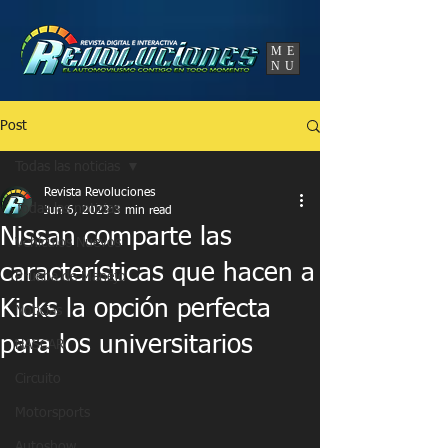
UA-86120834-3
ME
NU
Post
Todas las noticias
Revista Revoluciones
Todas las noticias
Jun 6, 2023
3 min read
Nissan comparte las
Vehículos Nuevos
características que hacen a
Prueba de Manejo
Kicks la opción perfecta
Noticias
para los universitarios
NASCAR
Circuito
Motorsports
Autoshow