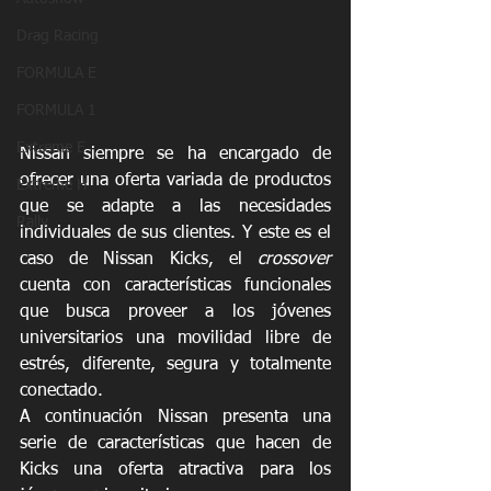
Drag Racing
FORMULA E
FORMULA 1
Extreme E
Nissan siempre se ha encargado de 
ofrecer una oferta variada de productos 
Extreme H
que se adapte a las necesidades 
Rally
individuales de sus clientes. Y este es el 
caso de Nissan Kicks, el 
crossover
cuenta con características funcionales 
que busca proveer a los jóvenes 
universitarios una movilidad libre de 
estrés, diferente, segura y totalmente 
conectado.
A continuación Nissan presenta una 
serie de características que hacen de 
Kicks una oferta atractiva para los 