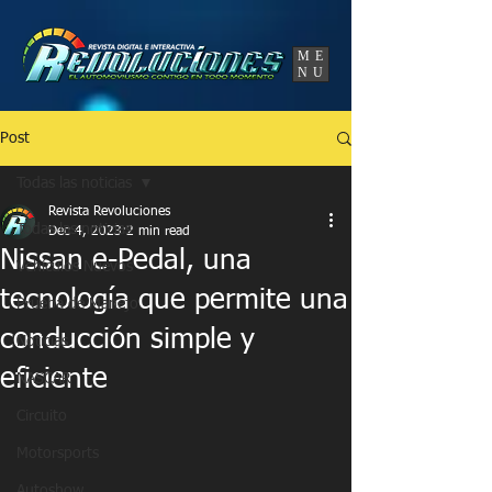
UA-86120834-3
ME
NU
Post
Todas las noticias
Revista Revoluciones
Todas las noticias
Dec 4, 2023
2 min read
Nissan e-Pedal, una
Vehículos Nuevos
tecnología que permite una
Prueba de Manejo
conducción simple y
Noticias
eficiente
NASCAR
Circuito
Motorsports
Autoshow