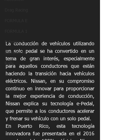
Drag Racing
FORMULA E
FORMULA 1
Extreme E
La conducción de vehículos utilizando 
un solo pedal se ha convertido en un 
Extreme H
tema de gran interés, especialmente 
Rally
para aquellos conductores que están 
haciendo la transición hacia vehículos 
eléctricos. Nissan, en su compromiso 
continuo en innovar para proporcionar 
la mejor experiencia de conducción, 
Nissan explica su tecnología e-Pedal, 
que permite a los conductores acelerar 
y frenar su vehículo con un solo pedal.
En Puerto Rico, esta tecnología 
innovadora fue presentada en el 2016 