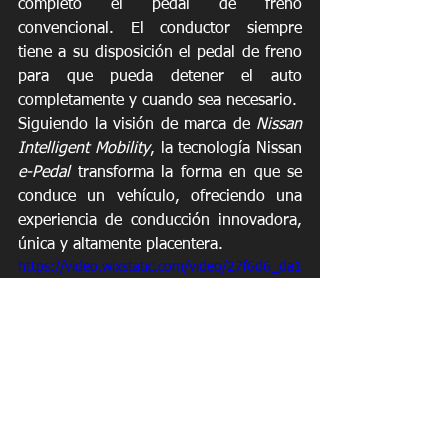
completo el pedal de freno 
convencional. El conductor siempre 
tiene a su disposición el pedal de freno 
para que pueda detener el auto 
completamente y cuando sea necesario. 
Siguiendo la visión de marca de 
Nissan 
Intelligent Mobility
, la tecnología Nissan 
e-Pedal
 transforma la forma en que se 
conduce un vehículo, ofreciendo una 
experiencia de conducción innovadora, 
única y altamente placentera.
https://video.wixstatic.com/video/27f6d6_da1
e6794c3e54698a57271b7e6d53211/720p/m
p4/file.mp4