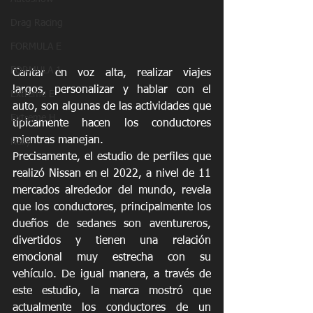
Drag Racing
FORMULA E
FORMULA 1
Cantar en voz alta, realizar viajes 
largos, personalizar y hablar con el 
Extreme E
auto, son algunas de las actividades que 
Extreme H
típicamente hacen los conductores 
mientras manejan. 
Rally
Precisamente, el estudio de perfiles que 
realizó Nissan en el 2022, a nivel de 11 
mercados alrededor del mundo, revela 
que los conductores, principalmente los 
dueños de sedanes son aventureros, 
divertidos y tienen una relación 
emocional muy estrecha con su 
vehículo. De igual manera, a través de 
este estudio, la marca mostró que 
actualmente los conductores de un 