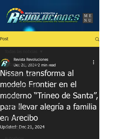
UA-86120834-3
ME
NU
Post
Todas las noticias
Revista Revoluciones
Todas las noticias
Dec 20, 2024
2 min read
Nissan transforma al
Vehículos Nuevos
modelo Frontier en el
Prueba de Manejo
moderno “Trineo de Santa”,
Noticias
para llevar alegría a familia
NASCAR
en Arecibo
Circuito
Updated:
Dec 21, 2024
Motorsports
Autoshow