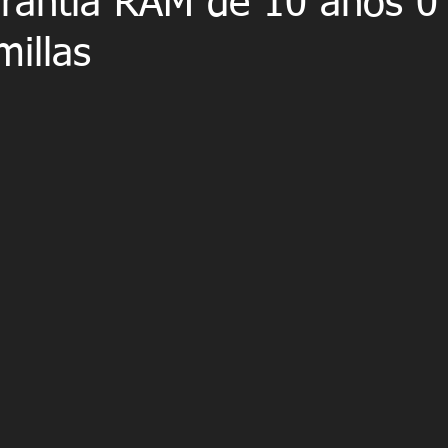
rantía RAM de 10 años 0
illas