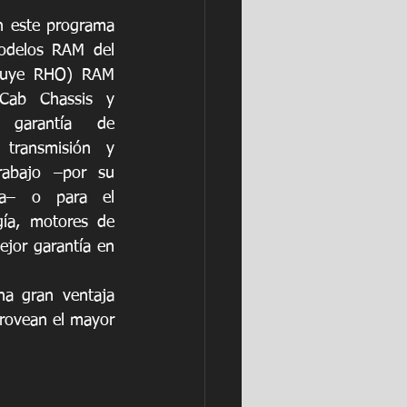
n este programa 
odelos RAM del 
luye RHO) RAM 
ab Chassis y 
ProMaster, e incluyen garantía de 
transmisión y 
rabajo –por su 
cia– o para el 
ía, motores de 
jor garantía en 
na gran ventaja 
ovean el mayor 