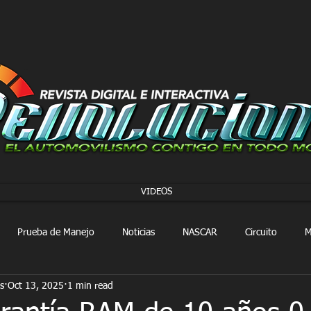
VIDEOS
Prueba de Manejo
Noticias
NASCAR
Circuito
M
s
Oct 13, 2025
1 min read
FORMULA 1
Extreme E
Extreme H
Rally