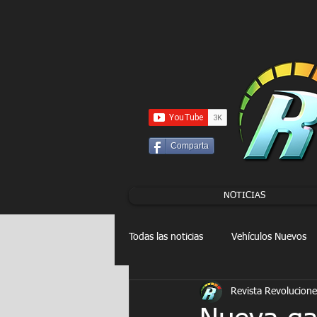
UA-86120834-3
Comparta
NOTICIAS
Todas las noticias
Vehículos Nuevos
Revista Revolucione
Drag Racing
FORMULA E