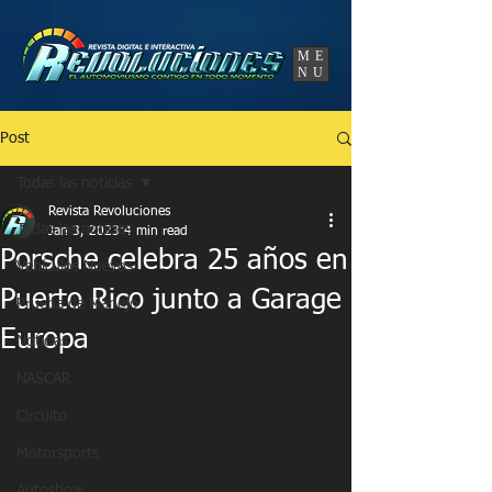
UA-86120834-3
ME
NU
Post
Todas las noticias
Revista Revoluciones
Todas las noticias
Jan 3, 2023
4 min read
Porsche celebra 25 años en
Vehículos Nuevos
Puerto Rico junto a Garage
Prueba de Manejo
Europa
Noticias
NASCAR
Circuito
Motorsports
Autoshow