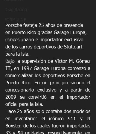
Drag Racing
FORMULA E
Porsche festeja 25 años de presencia 
FORMULA 1
en Puerto Rico gracias Garage Europa, 
concesionario e importador exclusivo 
Extreme E
de los carros deportivos de Stuttgart 
Extreme H
para la isla. 
Rally
Bajo la supervisión de Víctor M. Gómez 
III, en 1997 Garage Europa comenzó a 
comercializar los deportivos Porsche en 
Puerto Rico. En un principio siendo el 
concesionario exclusivo y a partir de 
2009 se convirtió en el importador 
oficial para la isla.
Hace 25 años solo contaba dos modelos 
en inventario: el icónico 911 y el 
Boxster, de los cuales fueron importadas 
33 y 54 unidades, respectivamente, en 