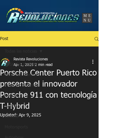
UA-86120834-3
ME
NU
Post
Todas las noticias
Revista Revoluciones
Todas las noticias
Apr 1, 2025
2 min read
Porsche Center Puerto Rico
Vehículos Nuevos
presenta el innovador
Prueba de Manejo
Porsche 911 con tecnología
Noticias
T-Hybrid
NASCAR
Updated:
Apr 9, 2025
Circuito
Motorsports
Autoshow