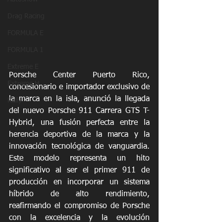
Drag Racing
FORMULA E
FORMULA 1
Extreme E
Porsche Center Puerto Rico, 
Extreme H
concesionario e importador exclusivo de 
la marca en la isla, anunció la llegada 
Rally
del nuevo Porsche 911 Carrera GTS T-
Hybrid, una fusión perfecta entre la 
herencia deportiva de la marca y la 
innovación tecnológica de vanguardia. 
Este modelo representa un hito 
significativo al ser el primer 911 de 
producción en incorporar un sistema 
híbrido de alto rendimiento, 
reafirmando el compromiso de Porsche 
con la excelencia y la evolución 