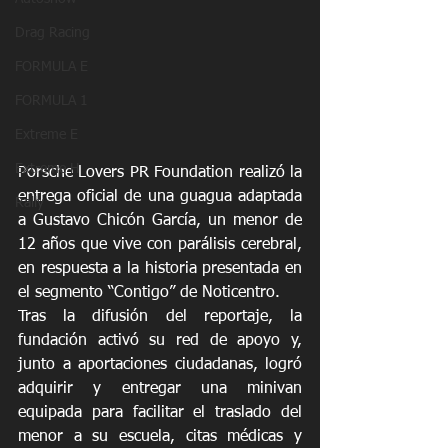
Drag Racing
FORMULA E
FORMULA 1
Extreme E
Extreme H
Porsche Lovers PR Foundation realizó la 
entrega oficial de una guagua adaptada 
Rally
a Gustavo Chicón García, un menor de 
12 años que vive con parálisis cerebral, 
en respuesta a la historia presentada en 
el segmento “Contigo” de Noticentro.
Tras la difusión del reportaje, la 
fundación activó su red de apoyo y, 
junto a aportaciones ciudadanas, logró 
adquirir y entregar una minivan 
equipada para facilitar el traslado del 
menor a su escuela, citas médicas y 