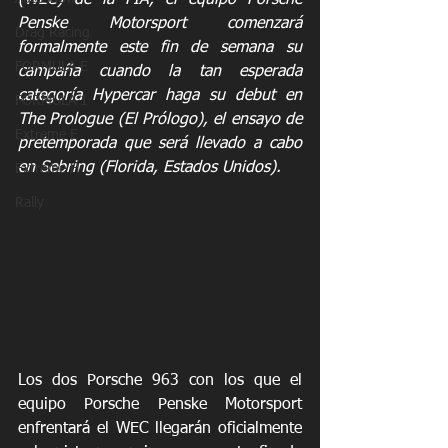
(WEC) de la FIA, el equipo Porsche 
Penske Motorsport comenzará 
Drag Racing
formalmente este fin de semana su 
FORMULA E
campaña cuando la tan esperada 
categoría Hypercar haga su debut en 
FORMULA 1
The Prologue (El Prólogo), el ensayo de 
Extreme E
pretemporada que será llevado a cabo 
en Sebring (Florida, Estados Unidos).
Extreme H
Rally
Los dos Porsche 963 con los que el 
equipo Porsche Penske Motorsport 
enfrentará el WEC llegarán oficialmente 