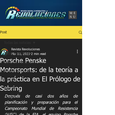
UA-86120834-3
ME
NU
Post
Todas las noticias
Revista Revoluciones
Todas las noticias
Mar 10, 2023
2 min read
Porsche Penske
Vehículos Nuevos
Motorsports: de la teoría a
Prueba de Manejo
la práctica en El Prólogo de
Noticias
Sebring
NASCAR
Después de casi dos años de 
Circuito
planificación y preparación para el 
Motorsports
Campeonato Mundial de Resistencia 
Autoshow