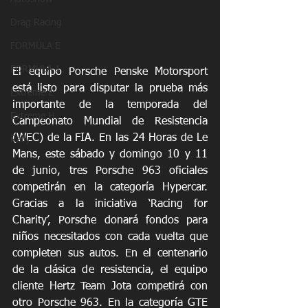
Drag Racing
FORMULA E
FORMULA 1
El equipo Porsche Penske Motorsport 
está listo para disputar la prueba más 
Extreme E
importante de la temporada del 
Extreme H
Campeonato Mundial de Resistencia 
(WEC) de la FIA. En las 24 Horas de Le 
Rally
Mans, este sábado y domingo 10 y 11 
de junio, tres Porsche 963 oficiales 
competirán en la categoría Hypercar. 
Gracias a la iniciativa ‘Racing for 
Charity’, Porsche donará fondos para 
niños necesitados con cada vuelta que 
completen sus autos. En el centenario 
de la clásica de resistencia, el equipo 
cliente Hertz Team Jota competirá con 
otro Porsche 963. En la categoría GTE 