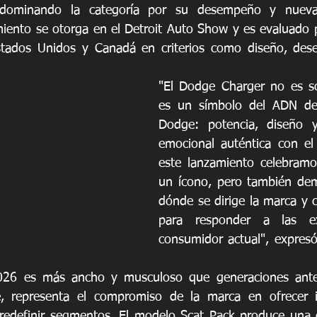
dominando la categoría por su desempeño y nueva t
miento se otorga en el Detroit Auto Show y es evaluado 
stados Unidos y Canadá en criterios como diseño, dese
"El Dodge Charger no es so
es un símbolo del ADN de
Dodge: potencia, diseño 
emocional auténtica con el
este lanzamiento celebramo
un ícono, pero también dem
dónde se dirige la marca y 
para responder a las exp
consumidor actual", expresó 
026 es más ancho y musculoso que generaciones anter
, representa el compromiso de la marca en ofrecer i
edefinir segmentos. El modelo Scat Pack produce una 