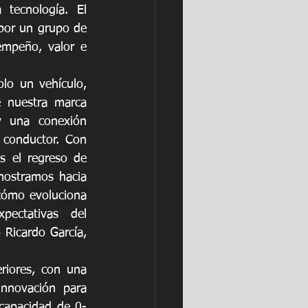
ecnología. El 
por un grupo de 
mpeño, valor e 
lo un vehículo, 
 nuestra marca 
y una conexión 
 conductor. Con 
s el regreso de 
ostramos hacia 
cómo evoluciona 
ectativas del 
Ricardo García, 
iores, con una 
nnovación para 
capacidad de 0-