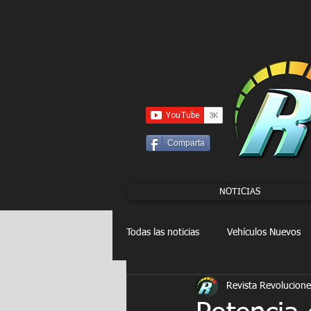
UA-86120834-3
Comparta
NOTICIAS
Todas las noticias
Vehículos Nuevos
Revista Revolucione
Drag Racing
FORMULA E