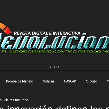
VIDEOS
Prueba de Manejo
Noticias
NASCAR
Circuito
M
s
Feb 7
3 min read
FORMULA 1
Extreme E
Extreme H
Rally