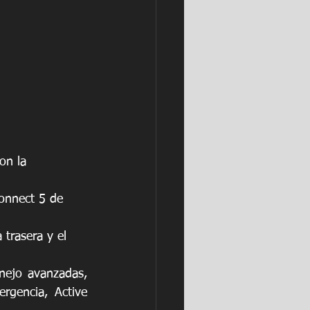
on la   
onnect 5 de 
 trasera y el 
nejo avanzadas, 
rgencia, Active 