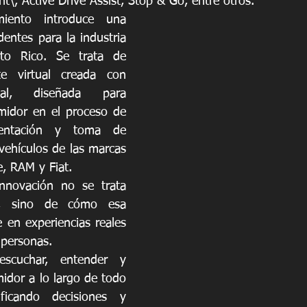
, Active Drive Assist, Stop & Go, entre otros.
iento introduce una 
entes para la industria 
to Rico. Se trata de 
te virtual creada con 
icial, diseñada para 
idor en el proceso de 
ientación y toma de 
vehículos de las marcas 
e, RAM y Fiat.
innovación no se trata 
a, sino de cómo esa 
 en experiencias reales 
 personas.
scuchar, entender y 
dor a lo largo de todo 
ficando decisiones y 