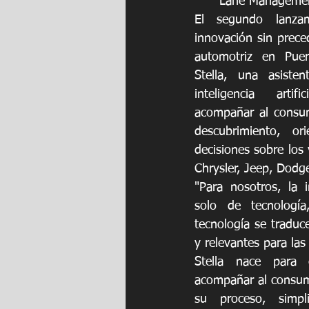
Lane Management\
El segundo lanzam
innovación sin preced
automotriz en Puer
Stella, una asisten
inteligencia artif
acompañar al consum
descubrimiento, or
decisiones sobre los 
Chrysler, Jeep, Dodg
"Para nosotros, la 
solo de tecnologí
tecnología se traduce
y relevantes para las
Stella nace para e
acompañar al consumi
su proceso, simpli