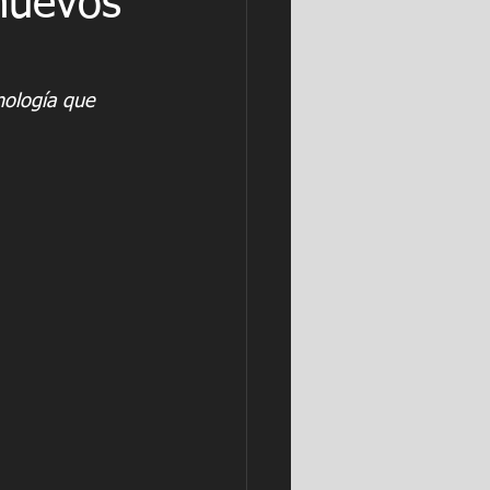
 nuevos
nología que 