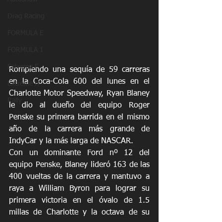
Drag Racing
FORMULA E
FORMULA 1
Extreme E
Rompiendo una sequía de 59 carreras 
en la Coca-Cola 600 del lunes en el 
Extreme H
Charlotte Motor Speedway, Ryan Blaney 
Rally
le dio al dueño del equipo Roger 
Penske su primera barrida en el mismo 
año de la carrera más grande de 
IndyCar y la más larga de NASCAR.
Con un dominante Ford nº 12 del 
equipo Penske, Blaney lideró 163 de las 
400 vueltas de la carrera y mantuvo a 
raya a William Byron para lograr su 
primera victoria en el óvalo de 1.5 
millas de Charlotte y la octava de su 