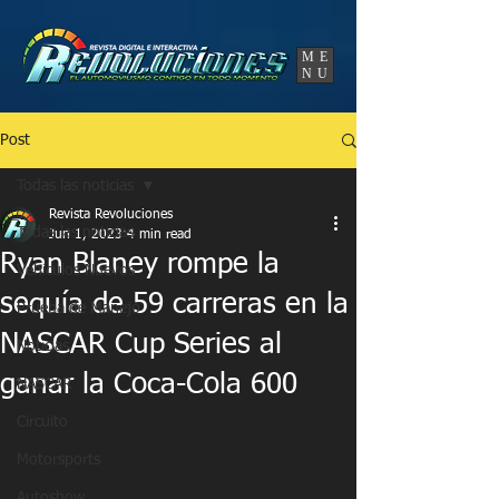
UA-86120834-3
ME
NU
Post
Todas las noticias
Revista Revoluciones
Todas las noticias
Jun 1, 2023
4 min read
Ryan Blaney rompe la
Vehículos Nuevos
sequía de 59 carreras en la
Prueba de Manejo
NASCAR Cup Series al
Noticias
ganar la Coca-Cola 600
NASCAR
Circuito
Motorsports
Autoshow