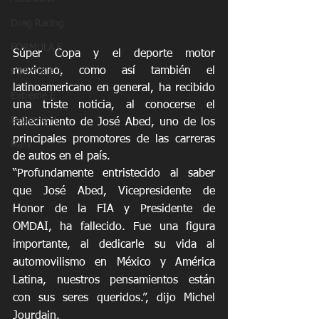
Drag Racing
FORMULA E
Súper Copa y el deporte motor 
mexicano, como así también el 
FORMULA 1
latinoamericano en general, ha recibido 
Extreme E
una triste noticia, al conocerse el 
Extreme H
fallecimiento de José Abed, uno de los 
principales promotores de las carreras 
Rally
de autos en el país.
“Profundamente entristecido al saber 
que José Abed, Vicepresidente de 
Honor de la FIA y Presidente de 
OMDAI, ha fallecido. Fue una figura 
importante, al dedicarle su vida al 
automovilismo en México y América 
Latina, nuestros pensamientos están 
con sus seres queridos.”, dijo Michel 
Jourdain.