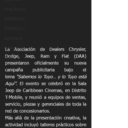
Drag Racing
FORMULA E
FORMULA 1
Extreme E
Extreme H
La Asociación de Dealers Chrysler, 
Dodge, Jeep, Ram y Fiat (DAA) 
Rally
presentaron oficialmente su nueva 
campaña publicitaria bajo el 
lema 
“Sabemos lo Tuyo… y lo Tuyo está 
Aquí”
. El evento se celebró en la Sala 
Jeep de Caribbean Cinemas, en Distrito 
T-Mobile, y reunió a equipos de ventas, 
servicio, piezas y gerenciales de toda la 
red de concesionarios.
Más allá de la presentación creativa, la 
actividad incluyó talleres prácticos sobre 