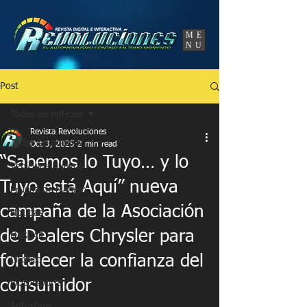
UA-86120834-3
ME
NU
Post
Todas las noticias
Revista Revoluciones
Todas las noticias
Oct 3, 2025
2 min read
“Sabemos lo Tuyo… y lo
Vehículos Nuevos
Tuyo está Aquí” nueva
Prueba de Manejo
campaña de la Asociación
Noticias
de Dealers Chrysler para
NASCAR
fortalecer la confianza del
Circuito
consumidor
Motorsports
Autoshow