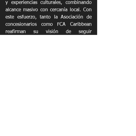
y experiencias culturales, combinando 
alcance masivo con cercanía local. Con 
este esfuerzo, tanto la Asociación de 
concesionarios como FCA Caribbean 
reafirman su visión de seguir 
construyendo relaciones sólidas entre 
consumidores y concesionarios, 
impulsando la confianza y el crecimiento 
del ecosistema automotriz en la Isla. 
Noticias
See All
Recent Posts