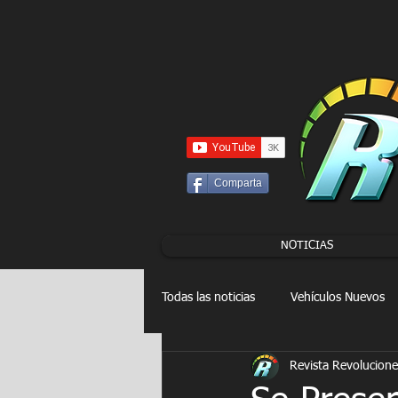
UA-86120834-3
Comparta
NOTICIAS
Todas las noticias
Vehículos Nuevos
Revista Revolucione
Drag Racing
FORMULA E