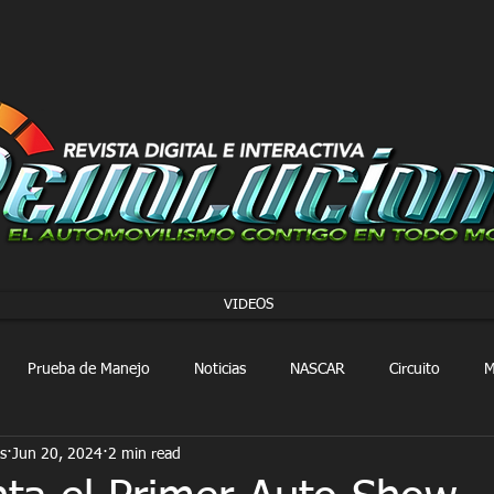
VIDEOS
Prueba de Manejo
Noticias
NASCAR
Circuito
M
s
Jun 20, 2024
2 min read
FORMULA 1
Extreme E
Extreme H
Rally