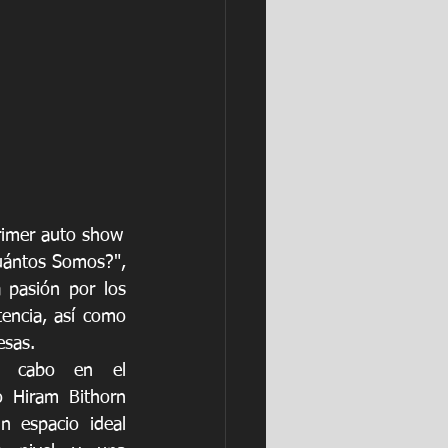
primer auto show
uántos Somos?", 
 pasión por los 
encia, así como 
esas.
a cabo en el 
o Hiram Bithorn 
 espacio ideal 