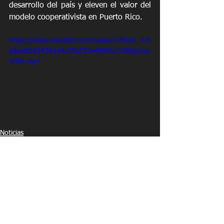
desarrollo del país y eleven el valor del 
modelo cooperativista en Puerto Rico.
https://video.wixstatic.com/video/27f6d6_7c4
adeaefb034301a4c78a723e498f5c/1080p/mp
4/file.mp4
Noticias
See All
Recent Posts