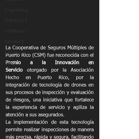
Drag Racing
FORMULA E
FORMULA 1
Extreme E
La Cooperativa de Seguros Múltiples de 
Extreme H
Puerto Rico (CSM) fue reconocida con el 
Premio a la Innovación en 
Rally
Servicio
 otorgado por la Asociación 
Hecho en Puerto Rico, por la 
integración de tecnología de drones en 
sus procesos de inspección y evaluación 
de riesgos, una iniciativa que fortalece 
la experiencia de servicio y agiliza la 
atención a sus asegurados.
La implementación de esta tecnología 
permite realizar inspecciones de manera 
más precisa, rápida y segura, facilitando 