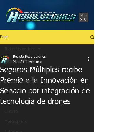
UA-86120834-3
ME
NU
Post
Todas las noticias
Revista Revoluciones
Todas las noticias
May 31
1 min read
Seguros Múltiples recibe
Vehículos Nuevos
Premio a la Innovación en
Prueba de Manejo
Servicio por integración de
Noticias
tecnología de drones
NASCAR
Circuito
Motorsports
Autoshow