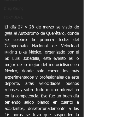
Drag Racing
FORMULA E
FORMULA 1
El día 27 y 28 de marzo se vistió de 
gala el Autódromo de Querétaro, donde 
Extreme E
se celebró la primera fecha del 
Extreme H
Campeonato Nacional de Velocidad 
Racing Bike México, organizado por el 
Rally
Sr. Luis Bobadilla, este evento es lo 
mejor de lo mejor del motociclismo en 
México, donde solo corren los más 
experimentados y profesionales de este 
deporte, altas velocidades buenos 
rebases y sobre todo mucha adrenalina 
en la competencia. Ese fue un buen día 
teniendo saldo blanco en cuanto a 
accidentes, desafortunadamente a las 
16 horas se tuvo que suspender la 