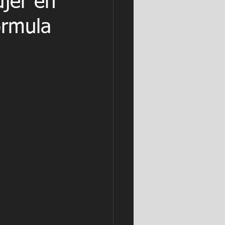
ujer en
órmula