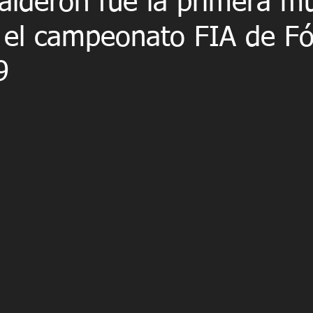
alderón fue la primera m
n el campeonato FIA de F
9