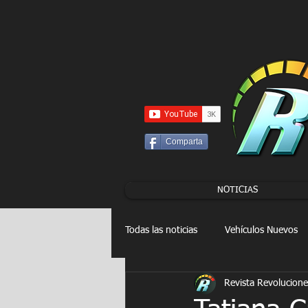
UA-86120834-3
Comparta
NOTICIAS
Todas las noticias
Vehículos Nuevos
Revista Revolucione
Drag Racing
FORMULA E