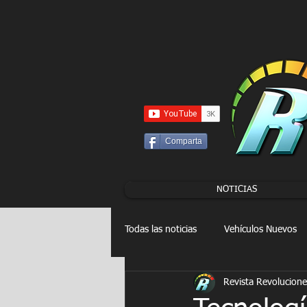
UA-86120834-3
Comparta
NOTICIAS
Todas las noticias
Vehículos Nuevos
Revista Revolucione
Drag Racing
FORMULA E