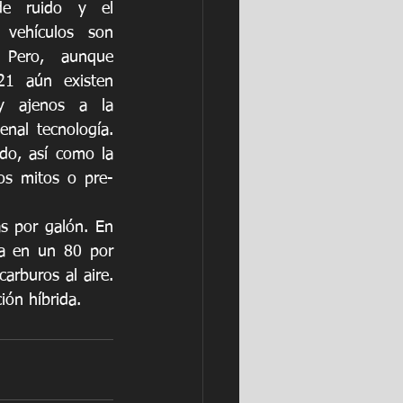
e ruido y el 
vehículos son 
 Pero, aunque 
1 aún existen 
 ajenos a la 
nal tecnología. 
do, así como la 
os mitos o pre-
s por galón. En 
ta en un 80 por 
rburos al aire. 
ión híbrida. 