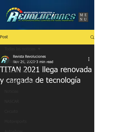
UA-86120834-3
ME
NU
Post
Todas las noticias
Revista Revoluciones
Todas las noticias
Nov 25, 2020
3 min read
TITAN 2021 llega renovada
Vehículos Nuevos
y cargada de tecnología
Prueba de Manejo
Noticias
NASCAR
Circuito
Motorsports
Autoshow