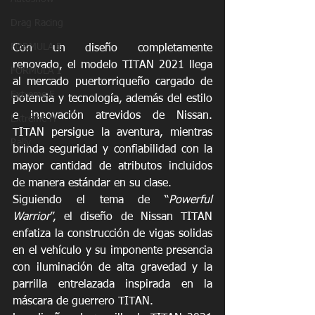
Drag Racing
FORMULA E
Con un diseño completamente 
renovado, el modelo TITAN 2021 llega 
FORMULA 1
al mercado puertorriqueño cargado de 
Extreme E
potencia y tecnología, además del estilo 
e innovación atrevidos de Nissan. 
Extreme H
TITAN persigue la aventura, mientras 
Rally
brinda seguridad y confiabilidad con la 
mayor cantidad de atributos incluidos 
de manera estándar en su clase.
Siguiendo el tema de “
Powerful 
Warrior
”, el diseño de Nissan TITAN 
enfatiza la construcción de vigas solidas 
en el vehículo y su imponente presencia 
con iluminación de alta gravedad y la 
parrilla entrelazada inspirada en la 
máscara de guerrero TITAN.  