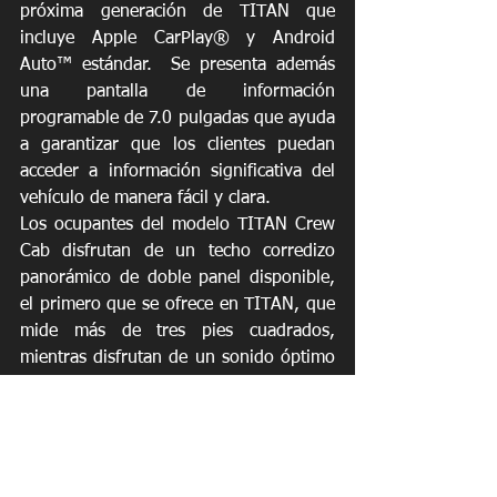
próxima generación de TITAN que 
incluye Apple CarPlay® y Android 
Auto™ estándar.  Se presenta además 
una pantalla de información 
programable de 7.0 pulgadas que ayuda 
a garantizar que los clientes puedan 
acceder a información significativa del 
vehículo de manera fácil y clara.
Los ocupantes del modelo TITAN Crew 
Cab disfrutan de un techo corredizo 
panorámico de doble panel disponible, 
el primero que se ofrece en TITAN, que 
mide más de tres pies cuadrados, 
mientras disfrutan de un sonido óptimo 
gracias al sistema de audio Premium 
Fender® disponible con 12 bocinas. La 
comodidad está asegurada con los 
asientos Cero gravedad delanteros y 
traseros exteriores que ayudan a 