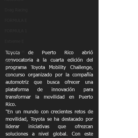
Drag Racing
FORMULA E
FORMULA 1
Extreme E
Extreme H
Toyota de Puerto Rico abrió 
convocatoria a la cuarta edición del 
Rally
programa Toyota Mobility Challenge, 
concurso organizado por la compañía 
automotriz que busca ofrecer una 
plataforma de innovación para 
transformar la movilidad en Puerto 
Rico.
"En un mundo con crecientes retos de 
movilidad, Toyota se ha destacado por 
liderar iniciativas que ofrezcan 
soluciones a nivel global. Con este 