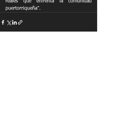
reales que enfrenta la comunidad 
puertorriqueña".
See All
Recent Posts