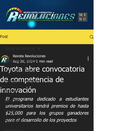
UA-86120834-3
ME
NU
Post
Todas las noticias
Revista Revoluciones
Todas las noticias
Aug 28, 2024
1 min read
Toyota abre convocatoria
Vehículos Nuevos
de competencia de
Prueba de Manejo
innovación
Noticias
El programa dedicado a estudiantes 
NASCAR
universitarios tendrá premios de hasta 
Circuito
$25,000 para los grupos ganadores 
para el desarrollo de los proyectos 
Motorsports
Autoshow