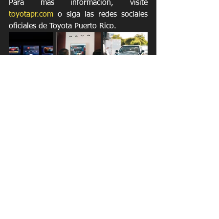
Para más información, visite 
toyotapr.com
 o siga las redes sociales 
oficiales de Toyota Puerto Rico.
https://video.wixstatic.com/video/27f6d6_bb
28c0fff4f0453ab519bf9a4df5b426/1080p/mp
4/file.mp4
Prueba de Manejo
Noticias