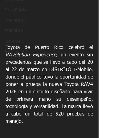
Drag Racing
FORMULA E
FORMULA 1
Extreme E
Toyota de Puerto Rico celebró el 
Extreme H
RAVolution Experience
, un evento sin 
precedentes que se llevó a cabo del 20 
Rally
al 22 de marzo en DISTRITO T-Mobile, 
donde el público tuvo la oportunidad de 
poner a prueba la nueva Toyota RAV4 
2026 en un circuito diseñado para vivir 
de primera mano su desempeño, 
tecnología y versatilidad. La marca llevó 
a cabo un total de 520 pruebas de 
manejo. 