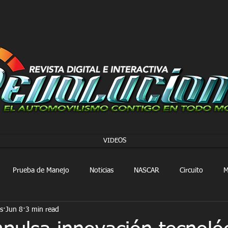
VIDEOS
Prueba de Manejo
Noticias
NASCAR
Circuito
M
s
Jun 8
3 min read
FORMULA 1
Extreme E
Extreme H
Rally