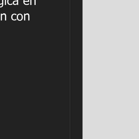
gica en
an con