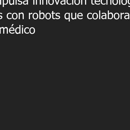
pulsa innovación tecnoló
s con robots que colabor
 médico