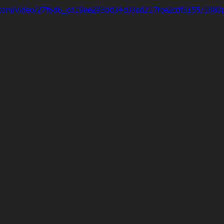
ic.com/video/27f6d6_cd19ae293dd34c03ad217fce2cdf3155/1080