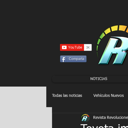
UA-86120834-3
Comparta
NOTICIAS
Todas las noticias
Vehículos Nuevos
Revista Revolucione
Drag Racing
FORMULA E