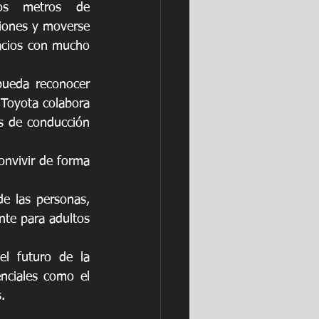
os metros de 
siones y moverse 
acios con mucho 
ueda reconocer 
 Toyota colabora 
s de conducción 
nvivir de forma 
e las personas, 
te para adultos 
l futuro de la 
nciales como el 
.