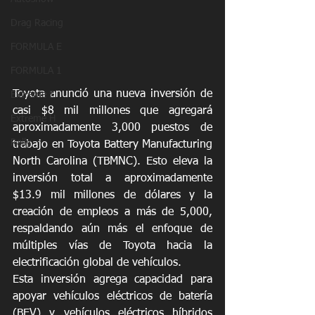
Drag Racing
FORMULA E
FORMULA 1
Toyota anunció una nueva inversión de 
Extreme E
casi $8 mil millones que agregará 
Extreme H
aproximadamente 3,000 puestos de 
Rally
trabajo en Toyota Battery Manufacturing 
North Carolina (TBMNC). Esto eleva la 
inversión total a aproximadamente 
$13.9 mil millones de dólares y la 
creación de empleos a más de 5,000, 
respaldando aún más el enfoque de 
múltiples vías de Toyota hacia la 
electrificación global de vehículos.
Esta inversión agrega capacidad para 
apoyar vehículos eléctricos de batería 
(BEV) y vehículos eléctricos híbridos 