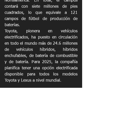
Norteamérica. En total, el campus 
contará con siete millones de pies 
cuadrados, lo que equivale a 121 
campos de fútbol de producción de 
baterías.
Toyota, pionera en vehículos 
electrificados, ha puesto en circulación 
en todo el mundo más de 24.6 millones 
de vehículos híbridos, híbridos 
enchufables, de batería de combustible 
y de batería. Para 2025, la compañía 
planifica tener una opción electrificada 
disponible para todos los modelos 
Toyota y Lexus a nivel mundial.
Noticias