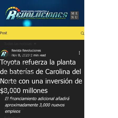
UA-86120834-3
ME
NU
Post
Todas las noticias
Revista Revoluciones
Todas las noticias
Nov 8, 2023
2 min read
Toyota refuerza la planta
Vehículos Nuevos
de baterías de Carolina del
Prueba de Manejo
Norte con una inversión de
Noticias
$8,000 millones
NASCAR
El financiamiento adicional añadirá 
Circuito
aproximadamente 3,000 nuevos 
Motorsports
empleos
Autoshow