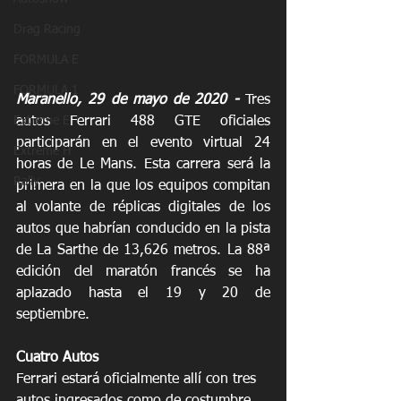
Drag Racing
FORMULA E
FORMULA 1
Maranello, 29 de mayo de 2020 -
 Tres 
autos Ferrari 488 GTE oficiales 
Extreme E
participarán en el evento virtual 24 
Extreme H
horas de Le Mans. Esta carrera será la 
Rally
primera en la que los equipos compitan 
al volante de réplicas digitales de los 
autos que habrían conducido en la pista 
de La Sarthe de 13,626 metros. La 88ª 
edición del maratón francés se ha 
aplazado hasta el 19 y 20 de 
septiembre.
Cuatro Autos
Ferrari estará oficialmente allí con tres 
autos ingresados ​​como de costumbre 