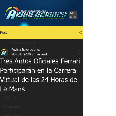
UA-86120834-3
ME
NU
Post
Todas las noticias
Revista Revoluciones
Todas las noticias
May 31, 2020
2 min read
Tres Autos Oficiales Ferrari
Vehículos Nuevos
Participarán en la Carrera
Prueba de Manejo
Virtual de las 24 Horas de
Noticias
Le Mans
NASCAR
Circuito
Motorsports
Autoshow