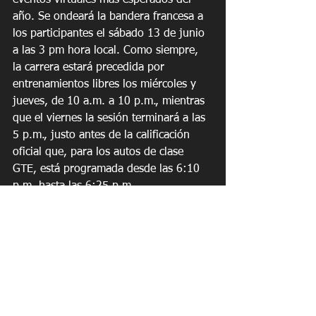
año. Se ondeará la bandera francesa a 
los participantes el sábado 13 de junio 
a las 3 pm hora local. Como siempre, 
la carrera estará precedida por 
entrenamientos libres los miércoles y 
jueves, de 10 a.m. a 10 p.m., mientras 
que el viernes la sesión terminará a las 
5 p.m., justo antes de la calificación 
oficial que, para los autos de clase 
GTE, está programada desde las 6:10 
p.m. hasta las 6:25 p.m.
Ferrari también participará en varias 
iniciativas secundarias que se 
anunciarán en los próximos días, junto 
con más información sobre las 
tripulaciones oficiales.
Motorsports