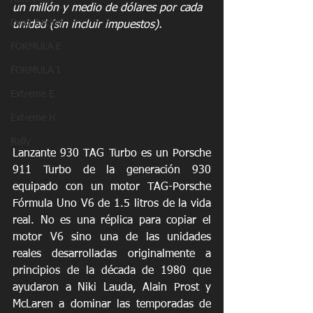
un millón y medio de dólares por cada 
Drag Racing
unidad (sin incluir impuestos).
FORMULA E
FORMULA 1
Extreme E
Extreme H
Rally
Lanzante 930 TAG Turbo es un Porsche 
911 Turbo de la generación 930 
equipado con un motor TAG-Porsche 
Fórmula Uno V6 de 1.5 litros de la vida 
real. No es una réplica para copiar el 
motor V6 sino una de las unidades 
reales desarrolladas originalmente a 
principios de la década de 1980 que 
ayudaron a Niki Lauda, Alain Prost y 
McLaren a dominar las temporadas de 