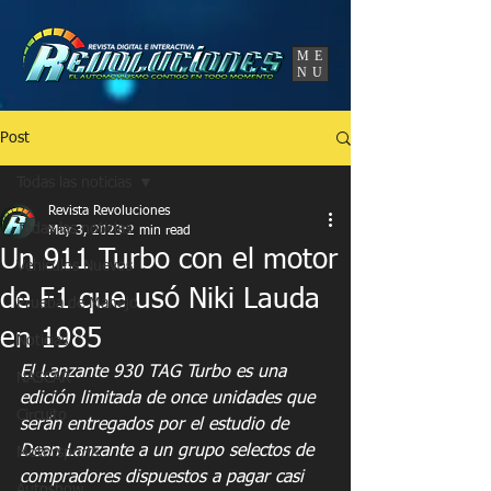
UA-86120834-3
ME
NU
Post
Todas las noticias
Revista Revoluciones
Todas las noticias
May 3, 2023
2 min read
Un 911 Turbo con el motor
Vehículos Nuevos
de F1 que usó Niki Lauda
Prueba de Manejo
en 1985
Noticias
El Lanzante 930 TAG Turbo es una 
NASCAR
edición limitada de once unidades que 
Circuito
serán entregados por el estudio de 
Dean Lanzante a un grupo selectos de 
Motorsports
compradores dispuestos a pagar casi 
Autoshow