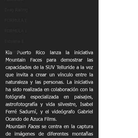
Drag Racing
FORMULA E
FORMULA 1
Extreme E
Extreme H
Kia Puerto Rico lanza la iniciativa 
Mountain Faces para demostrar las 
Rally
capacidades de la SUV Telluride a la vez 
que invita a crear un vínculo entre la 
naturaleza y las personas. La iniciativa 
ha sido realizada en colaboración con la 
fotógrafa especializada en paisajes, 
astrofotografía y vida silvestre, Isabel 
Ferré Sadurní, y el videógrafo Gabriel 
Ocando de Azuca Films.
Mountain Faces
 se centra en la captura 
de imágenes de diferentes montañas 