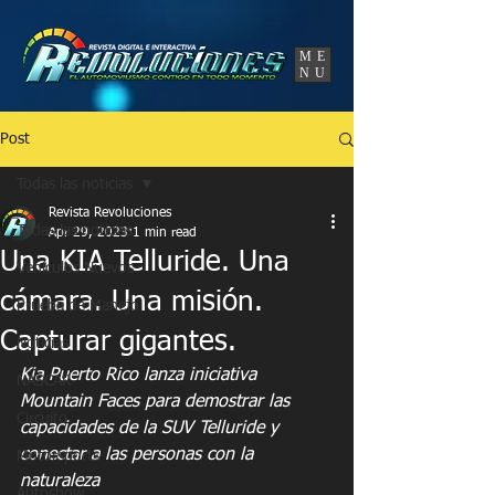
UA-86120834-3
ME
NU
Post
Todas las noticias
Revista Revoluciones
Todas las noticias
Apr 29, 2023
1 min read
Una KIA Telluride. Una
Vehículos Nuevos
cámara. Una misión.
Prueba de Manejo
Capturar gigantes.
Noticias
Kia Puerto Rico lanza iniciativa 
NASCAR
Mountain Faces para demostrar las 
Circuito
capacidades de la SUV Telluride y 
conectar a las personas con la 
Motorsports
naturaleza
Autoshow