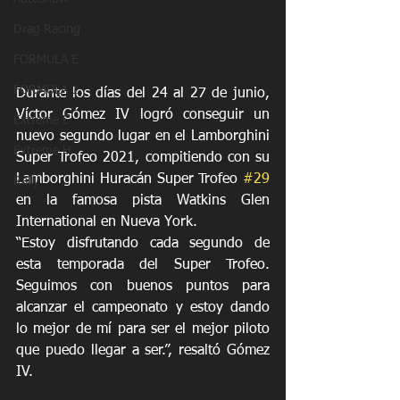
Drag Racing
FORMULA E
FORMULA 1
Durante los días del 24 al 27 de junio, 
Víctor Gómez IV logró conseguir un 
Extreme E
nuevo segundo lugar en el Lamborghini 
Extreme H
Super Trofeo 2021, compitiendo con su 
Lamborghini Huracán Super Trofeo 
#29
Rally
en la famosa pista Watkins Glen 
International en Nueva York. 
“Estoy disfrutando cada segundo de 
esta temporada del Super Trofeo. 
Seguimos con buenos puntos para 
alcanzar el campeonato y estoy dando 
lo mejor de mí para ser el mejor piloto 
que puedo llegar a ser.”, resaltó Gómez 
IV.