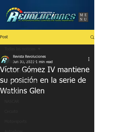
UA-86120834-3
ME
NU
Post
Todas las noticias
Revista Revoluciones
Todas las noticias
Jun 30, 2021
1 min read
Víctor Gómez IV mantiene
Vehículos Nuevos
su posición en la serie de
Prueba de Manejo
Watkins Glen
Noticias
NASCAR
Circuito
Motorsports
Autoshow