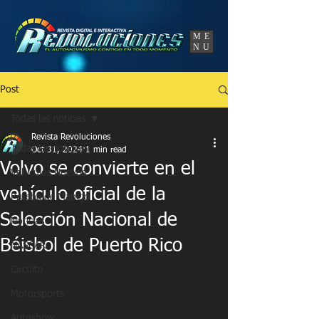
UA-86120834-3
ME
NU
Post
Todas las noticias
Revista Revoluciones
Todas las noticias
Oct 31, 2024
1 min read
Volvo se convierte en el
Vehículos Nuevos
vehículo oficial de la
Prueba de Manejo
Selección Nacional de
Noticias
Béisbol de Puerto Rico
NASCAR
Circuito
Motorsports
Autoshow