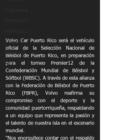
Drag Racing
FORMULA E
FORMULA 1
Volvo Car Puerto Rico será el vehículo 
Extreme E
oficial de la Selección Nacional de 
Extreme H
Béisbol de Puerto Rico, en preparación 
para el torneo Premier12 de la 
Rally
Confederación Mundial de Béisbol y 
Sóftbol (WBSC). A través de esta alianza 
con la Federación de Béisbol de Puerto 
Rico (FBPR), Volvo reafirma su 
compromiso con el deporte y la 
comunidad puertorriqueña, respaldando 
a un equipo que representa la pasión y 
el talento de nuestra isla en el escenario 
mundial.
“Nos enorgullece contar con el respaldo 