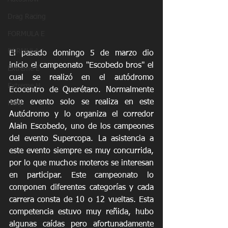
Drag Racing
FORMULA E
FORMULA 1
El pasado domingo 5 de marzo dio 
inicio el campeonato "Escobedo bros" el 
Extreme E
cual se realizó en el autódromo 
Extreme H
Ecocentro de Querétaro. Normalmente 
este evento solo se realiza en este 
Rally
Autódromo y lo organiza el corredor 
Alain Escobedo, uno de los campeones 
del evento Supercopa. La asistencia a 
este evento siempre es muy concurrida, 
por lo que muchos moteros se interesan 
en participar. Este campeonato lo 
componen diferentes categorías y cada 
carrera consta de 10 o 12 vueltas. Esta 
competencia estuvo muy reñida, hubo 
algunas caídas pero afortunadamente 