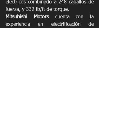
eléctricos combinado a 248 caballos de 
fuerza, y 332 lb/ft de torque.
Mitsubishi Motors
 cuenta con la 
experiencia en electrificación de 
sistemas 
Super All-Wheel Control S-
AWC, 
derivados del automovilismo, y 
una variedad de nuevas tecnologías que 
convierten a la 
Mitsubishi Outlander 
PHEV 2023
, en el vehículo más 
avanzado y mejor equipado que la 
marca haya ofrecido.
Pendientes que próximamente 
compartiremos en "Full Speed 
Revoluciones" nuestra experiencia en 
este electrificado modelo. 