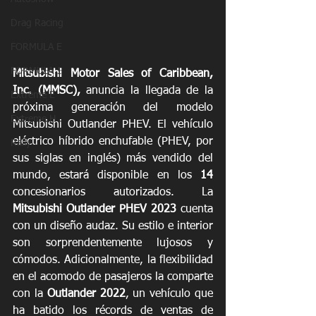
Drag Racing
FORMULA E
FORMULA 1
Mitsubishi Motor Sales of Caribbean, 
Inc. (MMSC), 
anuncia la llegada de la 
Extreme E
próxima generación del modelo 
Extreme H
Mitsubishi Outlander PHEV. El vehículo 
eléctrico híbrido enchufable (PHEV, por 
Rally
sus siglas en inglés) más vendido del 
mundo, estará disponible en los 
14
concesionarios autorizados. La 
Mitsubishi Outlander PHEV 2023 
cuenta 
con un diseño audaz. Su estilo e interior 
son sorprendentemente lujosos y 
cómodos. Adicionalmente, la flexibilidad 
en el acomodo de pasajeros la comparte 
con la 
Outlander 2022
, un vehículo que 
ha batido los récords de ventas de 