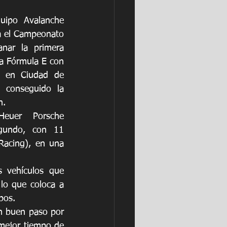
uipo Avalanche 
a el Campeonato 
nar la primera 
a Fórmula E con 
 en Ciudad de 
 conseguido la 
n.
euer Porsche 
undo, con 11 
Racing), en una 
 vehículos que 
lo que coloca a 
pos.
n buen paso por 
mejor tiempo de 