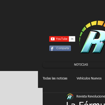
UA-86120834-3
Comparta
NOTICIAS
Todas las noticias
Vehículos Nuevos
Revista Revolucione
Drag Racing
FORMULA E