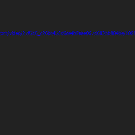
ic.com/video/27f6d6_c26bc456d6ce4b8aae067d683bb884be/108