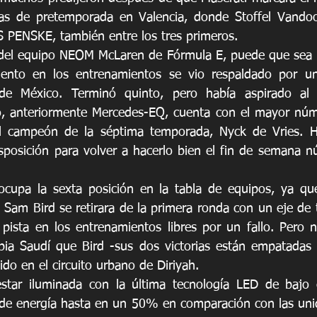
s de pretemporada en Valencia, donde Stoffel Vandoor
S PENSKE, también entre los tres primeros.
 del equipo NEOM McLaren de Fórmula E, puede que sea u
iento en los entrenamientos se vio respaldado por un
de México. Terminó quinto, pero había aspirado al 
 anteriormente Mercedes-EQ, cuenta con el mayor númer
al campeón de la séptima temporada, Nyck de Vries. Hu
sposición para volver a hacerlo bien el fin de semana 
cupa la sexta posición en la tabla de equipos, ya que
 Sam Bird se retirara de la primera ronda con un eje de 
 pista en los entrenamientos libres por un fallo. Pero 
bia Saudí que Bird -sus dos victorias están empatadas 
do en el circuito urbano de Diriyah.
estar iluminada con la última tecnología LED de bajo 
de energía hasta en un 50% en comparación con las unid