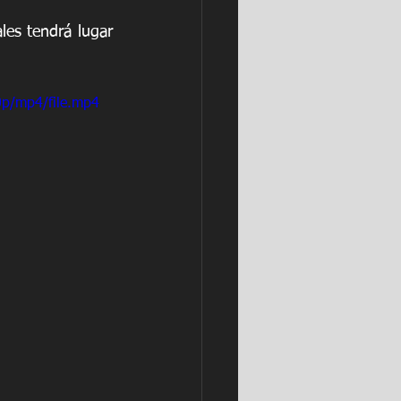
les tendrá lugar 
0p/mp4/file.mp4