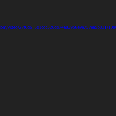
tic.com/video/27f6d6_5b1cdc526db74a83958e9e757ea5b031/108