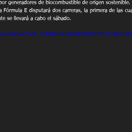
por generadores de biocombustible de origen sostenible.
 Fórmula E disputará dos carreras, la primera de las cua
nte se llevará a cabo el sábado.
ic.com/video/27f6d6_57ddf4e2ba4e4dd999d4f7e7d43b748e/108