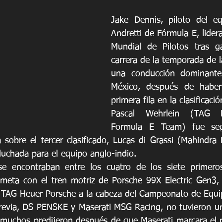
Jake Dennis, piloto del eq
Andretti de Fórmula E, lider
Mundial de Pilotos tras ga
carrera de la temporada de l
una conducción dominante
México, después de haber
primera fila en la clasificació
Pascal Wehrlein (TAG H
Formula E Team) fue seg
sobre el tercer clasificado, Lucas di Grassi (Mahindra 
luchada para el equipo anglo-indio.
e encontraban entre los cuatro de los siete primeros
 meta con el tren motriz de Porsche 99X Electric Gen3, 
y TAG Heuer Porsche a la cabeza del Campeonato de Equi
previa, DS PENSKE y Maserati MSG Racing, no tuvieron u
 muchos predijeron después de que Maserati marcara el 