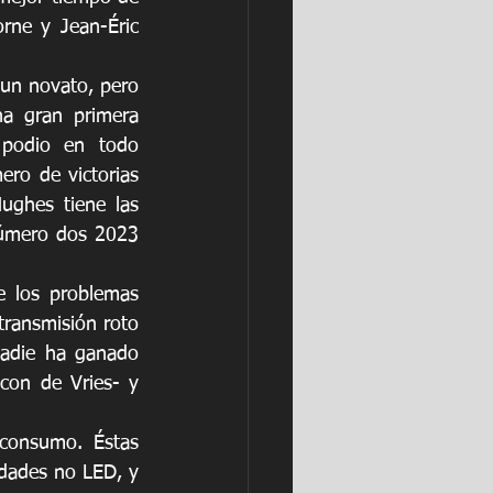
ne y Jean-Éric 
n novato, pero 
a gran primera 
podio en todo 
o de victorias 
ghes tiene las 
número dos 2023 
 los problemas 
transmisión roto 
nadie ha ganado 
con de Vries- y 
consumo. Éstas 
ades no LED, y 