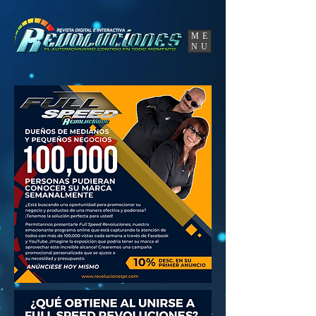
UA-86120834-3
ME
NU